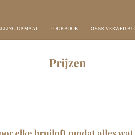
ELLING OP MAAT
LOOKBOOK
OVER VERWEIJ B
Prijzen
oor elke bruiloft omdat alles wa