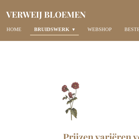
Ga
VERWEIJ BLOEMEN
direct
naar
de
HOME
BRUIDSWERK
WEBSHOP
BEST
hoofdinhoud
Prijzen variëren v