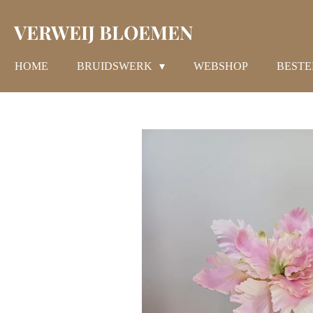
Ga
VERWEIJ BLOEMEN
direct
naar
de
HOME
BRUIDSWERK
WEBSHOP
BESTE
hoofdinhoud