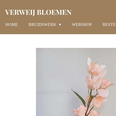
Ga
VERWEIJ BLOEMEN
direct
naar
de
HOME
BRUIDSWERK
WEBSHOP
BESTE
hoofdinhoud