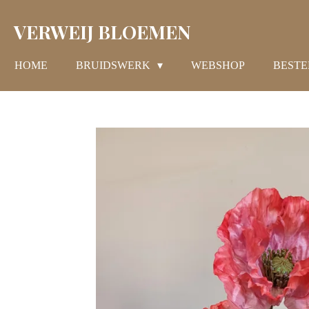
Ga
VERWEIJ BLOEMEN
direct
naar
de
HOME
BRUIDSWERK
WEBSHOP
BESTE
hoofdinhoud