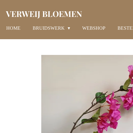
Ga
VERWEIJ BLOEMEN
direct
naar
de
HOME
BRUIDSWERK
WEBSHOP
BESTE
hoofdinhoud